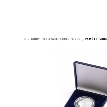
Přejít
na
obsah
/
KNIHY, PUBLIKACE, AUDIO, VIDEO
/
PAMĚTNÍ MINC
DOMŮ