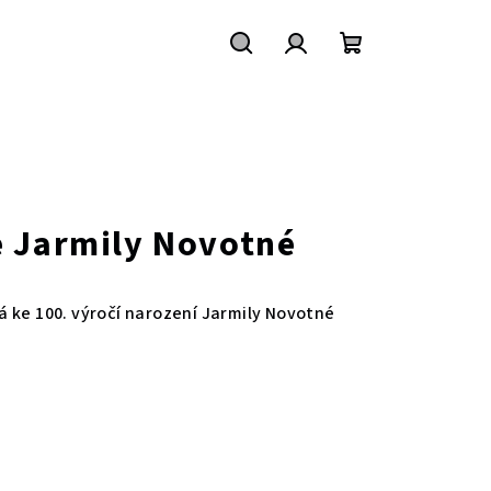
Hledat
Přihlášení
Nákupní
košík
 Jarmily Novotné
 ke 100. výročí narození Jarmily Novotné