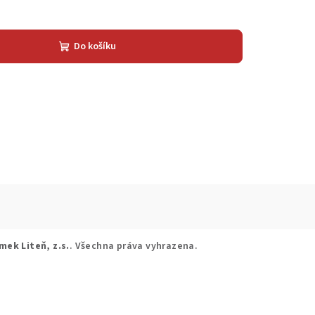
Do košíku
mek Liteň, z.s.
. Všechna práva vyhrazena.